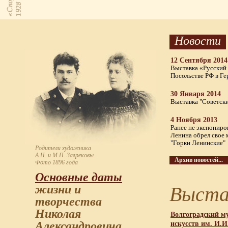
Новости
12 Сентября 2014
Выставка «Русский Б
Посольстве РФ в Г
30 Января 2014
Выставка "Советск
4 Ноября 2013
Ранее не экспониро
Ленина обрел свое 
"Горки Ленинские"
Родители художника
А.Н. и М.П. Загрековы.
Архив новостей...
Фото 1896 года
Основные даты
Выста
жизни и
творчества
Николая
Волгоградский м
искусств им. И.
Александровича