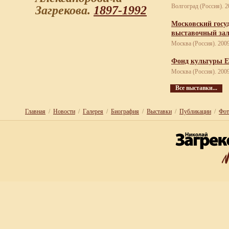
Волгоград (Россия). 2
Загрекова.
1897-1992
Московский госу
выставочный за
Москва (Россия). 200
Фонд культуры Е
Москва (Россия). 200
Все выставки...
Главная
/
Новости
/
Галерея
/
Биография
/
Выставки
/
Публикации
/
Фот